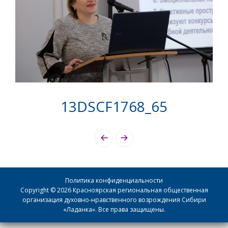
13DSCF1768_65
Photo
Navigation
Политика конфиденциальности
Copyright © 2026 Красноярская региональная общественная
организация духовно-нравственного возрождения Сибири
«Ладанка». Все права защищены.