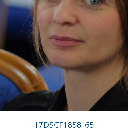
17DSCF1858_65