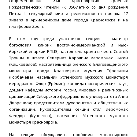
современности» XXII Красноярских краевых
Рождественских чтений «К 350-летию со дня рождения
Петра I: секулярный мир и религиозность» прошла 17
января в Архиерейском доме города Красноярска и на
платформе Zoom.
В этом году среди участников секции — магистр
богословия, клирик восточно-американской и нью-
йоркской епархии РПЦЗ, настоятель храма в честь Святой
Троицы в штате Северная Каролина иеромонах Никон
(Кашковалов); настоятельница женского Благовещенского
монастыря города Красноярска игумения Ефросиния
(Горбачёва); насельник Успенского мужского монастыря
иеродиакон Флор (Ерёмин); кандидат исторических наук,
доцент кафедры истории России, мировых и религиозных
цивилизаций Сибирского федерального университета Анна
Дворецкая; представители духовенства и общественных
организаций. Руководителем секции стал иеромонах
Феодор (Кузнецов), насельник Успенского мужского
монастыря Красноярска.
На секции обсуждались проблемы монастырских