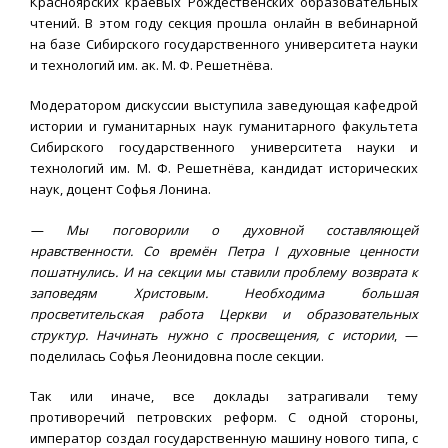
Красноярских краевых Рождественских образовательных
чтений. В этом году секция прошла онлайн в вебинарной
на базе Сибирского государственного университета науки
и технологий им. ак. М. Ф. Решетнёва.
Модератором дискуссии выступила заведующая кафедрой
истории и гуманитарных наук гуманитарного факультета
Сибирского государственного университета науки и
технологий им. М. Ф. Решетнёва, кандидат исторических
наук, доцент Софья Лонинa.
— Мы поговорили о духовной составляющей
нравственности. Со времён Петра I духовные ценности
пошатнулись. И на секции мы ставили проблему возврата к
заповедям Христовым. Необходима большая
просветительская работа Церкви и образовательных
структур. Начинать нужно с просвещения, с истории
, —
поделилась Софья Леонидовна после секции.
Так или иначе, все доклады затрагивали тему
противоречий петровских реформ. С одной стороны,
император создал государственную машину нового типа, с