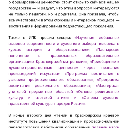
о формировании ценностей стоит открыто сейчас в нашем
государстве — и радует, что этим вопросом интересуются
не только педагоги, но и родители. Она призвала, чтобы
все участвовали в этом сложном и интересном процессе —
воспитания и формирования подрастающего поколения.
Также в ИПК прошли секции:
«Изучение глобальных
вызовов современности и духовного выбора человека в
курсах истории и обществознания»
;
«Пастырское
попечение в православных образовательных
организациях Красноярской митрополии»
;
«Приобщение к
духовно-нравственным ценностям через познание
произведений искусства»
;
«Программа воспитания в
условиях профессионального образования»
;
«Программа
воспитания дошкольного образования»
;
«Мастерская
учителей предметных областей «Основы религиозных
культур и светской этики» и «Основы духовно-
нравственной культуры народов России».
В конце второго дня Чтений в Красноярском краевом
институте повышения квалификации и профессиональной
переподготовки работников образования
подвели итоги