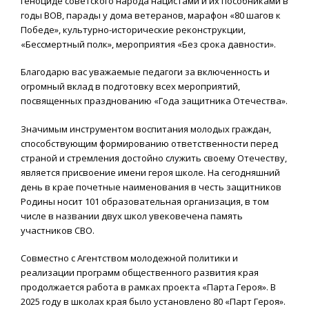
геноциде советского народа нацистами и их пособниками в
годы ВОВ, парады у дома ветеранов, марафон «80 шагов к
Победе», культурно-исторические реконструкции,
«Бессмертный полк», мероприятия «Без срока давности».
Благодарю вас уважаемые педагоги за включенность и
огромный вклад в подготовку всех мероприятий,
посвященных празднованию «Года защитника Отечества».
Значимым инструментом воспитания молодых граждан,
способствующим формированию ответственности перед
страной и стремления достойно служить своему Отечеству,
является присвоение имени героя школе. На сегодняшний
день в крае почетные наименования в честь защитников
Родины носит 101 образовательная организация, в том
числе в названии двух школ увековечена память
участников СВО.
Совместно с Агентством молодежной политики и
реализации программ общественного развития края
продолжается работа в рамках проекта «Парта Героя». В
2025 году в школах края было установлено 80 «Парт Героя».