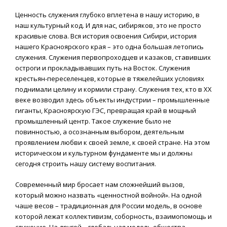
Ценность служения глубоко вплетена в нашу историю, в
наш культурный код. И для нас, сибиряков, это не просто
красивые слова. Вся история освоения Сибири, история
нашего Красноярского края – это одна большая летопись
служения. Служения первопроходцев и казаков, ставивших
остроги и прокладывавших путь на Восток. Служения
крестьян-переселенцев, которые в тяжелейших условиях
поднимали целину и кормили страну. Служения тех, кто в XX
веке возводил здесь объекты индустрии – промышленные
гиганты, Красноярскую ГЭС, превращая край в мощный
промышленный центр. Такое служение было не
повинностью, а осознанным выбором, деятельным
проявлением любви к своей земле, к своей стране. На этом
историческом и культурном фундаменте мы и должны
сегодня строить нашу систему воспитания.
Современный мир бросает нам сложнейший вызов,
который можно назвать «ценностной войной». На одной
чаше весов – традиционная для России модель, в основе
которой лежат коллективизм, соборность, взаимопомощь и
служение. На другой – глобальная модель общества